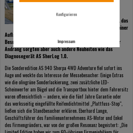
GmbH & Co. KG: Das
Sondermodell AS 940
Konfigurieren
Sherpa 4WD Adventure, das
zum Firmenjubiläum in einer
Auflage von nur 60 Stück produziert wurde. Zahlreiche
Impressum
Besucher scharten sich um den olivgrünen Hingucker. Für
Andrang sorgten aber auch andere Neuheiten wie das
Diagnosegerät AS SherLog 1.0.
Die Sonderedition AS 940 Sherpa 4WD Adventure fiel sofort ins
Auge und weckte das Interesse der Messebesucher: Einige Extras
wie die olivgrüne Sonderlackierung, zwei zusätzliche LED-
Scheinwerfer am Bügel und die Transportbox hinter dem Fahrersitz
waren offensichtlich – andere, wie die fünf Jahre Garantie oder
das werksseitig eingefüllte Reifendichtmittel „Plattfuss-Stop“,
ließen sich die Standbesucher erklären. Eberhard Lange,
Geschäftsführer des Familienunternehmens AS-Motor und Enkel
des Firmengründers, war von der großen Resonanz begeistert: „Die
Limited Edition haben wir zum 60-jährigen Firmenjubiläum für