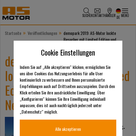
SUCHE
KONTAKT
HÄNDLER
MENÜ
DE
»
»
Startseite
Veröffentlichungen
demopark 2019: AS-Motor lockte
Besucher mit Limited Edition und
prämierter Neuheit
Cookie Einstellungen
demopark 2019: AS-Motor
Indem Sie auf „Alle akzeptieren“ klicken, ermöglichen Sie
lockte Besucher mit Limited
uns über Cookies das Nutzungserlebnis für alle User
kontinuierlich zu verbessern und Ihnen personalisierte
Edition und prämierter
Empfehlungen auch auf Drittseiten auszuspielen. Durch den
Klick erteilen Sie ihre ausdrückliche Einwilligung. Über
Neuheit
„Konfigurieren“ können Sie Ihre Einwilligung individuell
anpassen, dies ist auch nachträglich jederzeit unter
„Datenschutz“ möglich.
Er war der Star am
demopark-Stand der AS-
Alle akzeptieren
Motor Germany