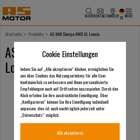
SUCHE
KONTAKT
HÄNDLER
MENÜ
DE
»
»
Startseite
Produkte
AS 940 Sherpa 4WD XL Loncin
AS 940 Sherpa 4WD XL
Cookie Einstellungen
Loncin
Indem Sie auf „Alle akzeptieren“ klicken, ermöglichen Sie
uns über Cookies das Nutzungserlebnis für alle User
kontinuierlich zu verbessern und Ihnen personalisierte
Empfehlungen auch auf Drittseiten auszuspielen. Durch den
Klick erteilen Sie ihre ausdrückliche Einwilligung. Über
„Konfigurieren“ können Sie Ihre Einwilligung individuell
anpassen, dies ist auch nachträglich jederzeit unter
„Datenschutz“ möglich.
Alle akzeptieren