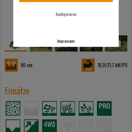
Konfigurieren
Impressum
90
cm
16,0/21,7
kW/PS
Einsätze