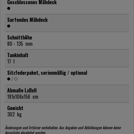
Geschlossenes Mähdeck
Surfendes Mähdeck
Schnitthöhe
80 - 135
mm
Tankinhalt
17
l
Sitzfederpaket, serienmäßig / optional
/
Abmaße LxBxH
191x106x156
cm
Gewicht
302
kg
Änderungen und Irrtümer vorbehalten. Aus Angaben und Abbildungen können keine
Ansprüche abgeleitet werden.