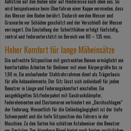
Aufistzen auf den Boden oder auf Hindernisse nach oben aus. So
wird beispielsweise beim Überfahren einer Kuppe vermieden, dass
das Messer den Boden berührt. Dadurch werden Messer und
Grasnarbe vor Schäden geschützt und der Verschleiß der Messer
verringert. Die Einstellung der Schnitthöhen erfolgt fünfstufig,
zentral und federunterstützt im Bereich von 80 – 135 mm.
Hoher Komfort für lange Mäheinsätze
Die aufrechte Sitzposition mit gestreckten Beinen ermöglicht ein
komfortables Arbeiten für Bediener mit einer Körpergröße bis zu
1,90 m. Ein umlaufender Stahlrohrrahmen dient als Trägerbasis
für alle Anbauelemente. Der Sitz lässt sich individuell für jeden
Benutzer in Länge und Federungskomfort einstellen. Ein
ausgeklügeltes Sitzfederpaket mit Gasdruckdämpfer,
Federelementen und Elastomeren verhindert ein „Durchschlagen“
der Federung. Wesentlich für die Geländegängigkeit ist der tiefe
Schwerpunkt und die tiefe Sitzposition des Fahrers in der
Maschine. Zu den Seiten hin schützen Astabweiser den Benutzer
vor Gestrüpp. Der klappbare Bügel bietet nach hinten zusätzlichen