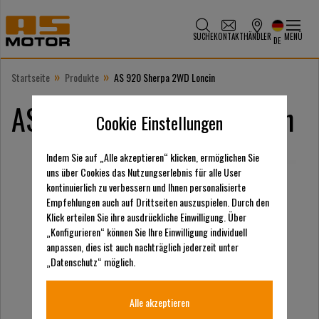
SUCHE
KONTAKT
HÄNDLER
MENÜ
DE
»
»
Startseite
Produkte
AS 920 Sherpa 2WD Loncin
AS 920 Sherpa 2WD Loncin
Cookie Einstellungen
Indem Sie auf „Alle akzeptieren“ klicken, ermöglichen Sie
uns über Cookies das Nutzungserlebnis für alle User
kontinuierlich zu verbessern und Ihnen personalisierte
Empfehlungen auch auf Drittseiten auszuspielen. Durch den
Klick erteilen Sie ihre ausdrückliche Einwilligung. Über
„Konfigurieren“ können Sie Ihre Einwilligung individuell
anpassen, dies ist auch nachträglich jederzeit unter
„Datenschutz“ möglich.
Alle akzeptieren