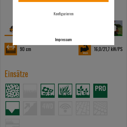
Konfigurieren
Impressum
90
cm
16,0/21,7
kW/PS
Einsätze