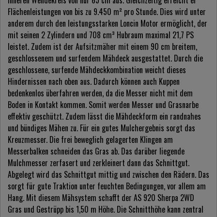
inneren Wendekreis von nur 65 cm aus. Gleichzeitig erreicht er
Flächenleistungen von bis zu 9.450 m² pro Stunde. Dies wird unter
anderem durch den leistungsstarken Loncin Motor ermöglicht, der
mit seinen 2 Zylindern und 708 cm³ Hubraum maximal 21,7 PS
leistet. Zudem ist der Aufsitzmäher mit einem 90 cm breitem,
geschlossenem und surfendem Mähdeck ausgestattet. Durch die
geschlossene, surfende Mähdeckkombination weicht dieses
Hindernissen nach oben aus. Dadurch können auch Kuppen
bedenkenlos überfahren werden, da die Messer nicht mit dem
Boden in Kontakt kommen. Somit werden Messer und Grasnarbe
effektiv geschützt. Zudem lässt die Mähdeckform ein randnahes
und bündiges Mähen zu. Für ein gutes Mulchergebnis sorgt das
Kreuzmesser. Die frei beweglich gelagerten Klingen am
Messerbalken schneiden das Gras ab. Das darüber liegende
Mulchmesser zerfasert und zerkleinert dann das Schnittgut.
Abgelegt wird das Schnittgut mittig und zwischen den Rädern. Das
sorgt für gute Traktion unter feuchten Bedingungen, vor allem am
Hang. Mit diesem Mähsystem schafft der AS 920 Sherpa 2WD
Gras und Gestrüpp bis 1,50 m Höhe. Die Schnitthöhe kann zentral