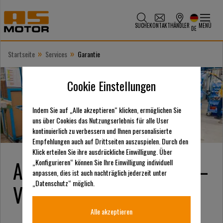
SUCHE
KONTAKT
HÄNDLER
MENÜ
DE
»
»
Startseite
Services
Garantie
Cookie Einstellungen
Indem Sie auf „Alle akzeptieren“ klicken, ermöglichen Sie
uns über Cookies das Nutzungserlebnis für alle User
kontinuierlich zu verbessern und Ihnen personalisierte
Empfehlungen auch auf Drittseiten auszuspielen. Durch den
Klick erteilen Sie ihre ausdrückliche Einwilligung. Über
AS-Motor Garantievorteil –
„Konfigurieren“ können Sie Ihre Einwilligung individuell
anpassen, dies ist auch nachträglich jederzeit unter
„Datenschutz“ möglich.
Vertrauen durch Leistung
Alle akzeptieren