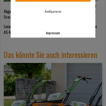
den legendären Zweitakter-
Geräten – allerdings ohne
Abgase oder Lärm. Worauf es ankommt? Einen Einblick gibt die
Konfigurieren
Firma AS-Motor.
Lesen Sie den Bericht von
B_I MEDIEN
über die neue Produktlinie
AS-Motor Electric direkt
hier.
Impressum
Das könnte Sie auch interessieren