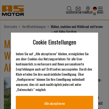
SUCHE
KONTAKT
HÄNDLER
MENÜ
DE
»
»
Startseite
Veröffentlichungen
Mähen, mulchen und Wildkraut entfernen
– mit Akku-Geräten
Mähen, mulchen und
Cookie Einstellungen
Wildkraut entfernen – mit
Indem Sie auf „Alle akzeptieren“ klicken, ermöglichen Sie
uns über Cookies das Nutzungserlebnis für alle User
Akku-Geräten
kontinuierlich zu verbessern und Ihnen personalisierte
Empfehlungen auch auf Drittseiten auszuspielen. Durch den
Klick erteilen Sie ihre ausdrückliche Einwilligung. Über
„Konfigurieren“ können Sie Ihre Einwilligung individuell
Der Fortschritt in der Akku-
anpassen, dies ist auch nachträglich jederzeit unter
Technik bietet neue
„Datenschutz“ möglich.
Möglichkeiten: Elektrisch
betriebene Mäher arbeiten
durchaus auf Augenhöhe mit
Alle akzeptieren