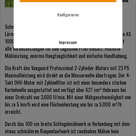
höchster Mähleistung und
extremer
Hangtauglichkeit.
Konfigurieren
Schwer zugängliche, unwegsame und steile Flächen wie
Lärmschutzwälle müssen regelmäßig gepflegt werden. Der neue AS
1000 Ovis RC ist dieser Herausforderung gewachsen. Er vereint
Impressum
alle Voraussetzungen für den täglichen Profi-Einsatz: Höchste
Mähleistung, enorme Hangtauglichkeit und einfache Handhabung.
Die Kraft des Vanguard Professional 2-Zylinder-Motors mit 23 PS
Maximalleistung wird direkt an die Messerwelle übertragen. Der 4-
Takt OHV-Motor mit Zyklonfilter ist mit einer besonders starken
Kurbelwelle ausgestattet und verfügt über 627 cm³ Hubraum bei
einer Drehzahl von 3.600 U/min. Mit einer Mähgeschwindigkeit von
bis zu 5 km/h wird eine Flächenleistung von bis zu 5.000 m²/h
erreicht.
Durch das 100 cm breite Schlegelmähwerk in Verbindung mit dem
etwas schmäleren Raupenlaufwerk ist randnahes Mähen kein