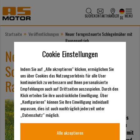
SUCHE
KONTAKT
HÄNDLER
MENÜ
DE
»
»
Startseite
Veröffentlichungen
Neuer ferngesteuerte Schlegelmäher mit
Raupenantrieb
Neuer ferngesteuerte
Cookie Einstellungen
Schlegelmäher mit
Indem Sie auf „Alle akzeptieren“ klicken, ermöglichen Sie
uns über Cookies das Nutzungserlebnis für alle User
Raupenantrieb
kontinuierlich zu verbessern und Ihnen personalisierte
Empfehlungen auch auf Drittseiten auszuspielen. Durch den
Klick erteilen Sie ihre ausdrückliche Einwilligung. Über
„Konfigurieren“ können Sie Ihre Einwilligung individuell
AS-Motor präsentiert
anpassen, dies ist auch nachträglich jederzeit unter
seinen neuesten Profi-
„Datenschutz“ möglich.
Mäher: den AS 1000 Ovis
RC, der ferngesteuerte
Raupen-Schlegelmäher mit
Alle akzeptieren