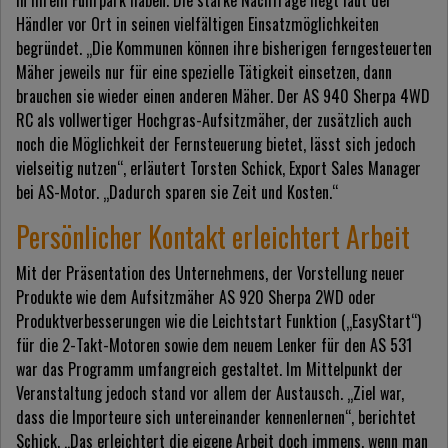
in ihrem Fuhrpark haben. Die starke Nachfrage liegt laut der
Händler vor Ort in seinen vielfältigen Einsatzmöglichkeiten
begründet. „Die Kommunen können ihre bisherigen ferngesteuerten
Mäher jeweils nur für eine spezielle Tätigkeit einsetzen, dann
brauchen sie wieder einen anderen Mäher. Der AS 940 Sherpa 4WD
RC als vollwertiger Hochgras-Aufsitzmäher, der zusätzlich auch
noch die Möglichkeit der Fernsteuerung bietet, lässt sich jedoch
vielseitig nutzen“, erläutert Torsten Schick, Export Sales Manager
bei AS-Motor. „Dadurch sparen sie Zeit und Kosten.“
Persönlicher Kontakt erleichtert Arbeit
Mit der Präsentation des Unternehmens, der Vorstellung neuer
Produkte wie dem Aufsitzmäher AS 920 Sherpa 2WD oder
Produktverbesserungen wie die Leichtstart Funktion („EasyStart“)
für die 2-Takt-Motoren sowie dem neuem Lenker für den AS 531
war das Programm umfangreich gestaltet. Im Mittelpunkt der
Veranstaltung jedoch stand vor allem der Austausch. „Ziel war,
dass die Importeure sich untereinander kennenlernen“, berichtet
Schick. „Das erleichtert die eigene Arbeit doch immens, wenn man