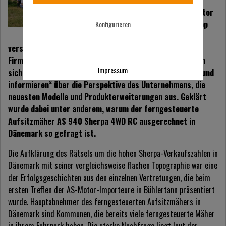
Ländern sind die
Hochgrasmäher AS-Motor
offiziell erhältlich. Knapp
Konfigurieren
40 Personen aus 19
verschiedenen Ländern trafen nun erstmals Ende Juli am
Firmensitz in Bühlertann zusammen. Zwei Tage tauschten
Impressum
sich die Teilnehmer unter dem Motto „Zusammenführen und
informieren“ über die Perspektive des Unternehmens, die
neuesten Modelle und Produkterweiterungen aus. Geklärt
wurde dabei unter anderem, warum der ferngesteuerte
Aufsitzmäher AS 940 Sherpa 4WD RC ausgerechnet in
Dänemark so gefragt ist.
Die Aufklärung des Rätsels um die hohen Sherpa-Verkaufszahlen in
Dänemark mit seiner vergleichsweise flachen Topographie war eine
der Erfolgsgeschichten aus den einzelnen Vertretungen, die beim
ersten Treffen der AS-Motor-Importeure in Bühlertann präsentiert
wurde. Hauptabnehmer des ferngesteuerten Aufsitzmähers in
Dänemark sind Kommunen, die bereits viele ferngesteuerte Mäher