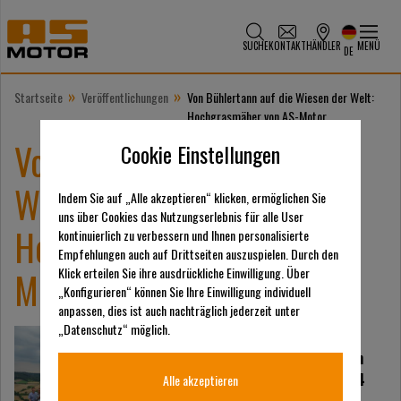
SUCHE
KONTAKT
HÄNDLER
MENÜ
DE
»
»
Startseite
Veröffentlichungen
Von Bühlertann auf die Wiesen der Welt:
Hochgrasmäher von AS-Motor
Von Bühlertann auf die
Cookie Einstellungen
Wiesen der Welt:
Indem Sie auf „Alle akzeptieren“ klicken, ermöglichen Sie
uns über Cookies das Nutzungserlebnis für alle User
Hochgrasmäher von AS-
kontinuierlich zu verbessern und Ihnen personalisierte
Empfehlungen auch auf Drittseiten auszuspielen. Durch den
Motor
Klick erteilen Sie ihre ausdrückliche Einwilligung. Über
„Konfigurieren“ können Sie Ihre Einwilligung individuell
anpassen, dies ist auch nachträglich jederzeit unter
„Datenschutz“ möglich.
Von Australien bis
Großbritannien, von den
USA bis Südkorea: In 34
Alle akzeptieren