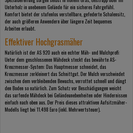
Spezialbereifung sorgen selbst in hohem Gras, Gestrüpp oder im
Unterholz in unebenem Gelände für ein sicheres Fahrgefühl.
Komfort bietet der stufenlos verstellbare, gefederte Schalensitz,
der auch größeren Anwendern über längere Zeit bequemes
Arbeiten erlaubt.
Effektiver Hochgrasmäher
Natürlich ist der AS 920 auch ein echter Mäh- und Mulchprofi:
Unter dem geschlossenen Mähdeck steckt das bewährte AS-
Kreuzmesser-System: Das Hauptmesser schneidet, das
Kreuzmesser zerkleinert das Schnittgut. Der Mulch verschwindet
zwischen dem verbleibenden Bewuchs, verrottet schnell und düngt
den Boden so natürlich. Zum Schutz vor Beschädigungen weicht
das surfende Mähdeck bei Geländeunebenheiten oder Hindernissen
einfach nach oben aus. Der Preis dieses attraktiven Aufsitzmäher-
Modells liegt bei 11.498 Euro (inkl. Mehrwertsteuer).