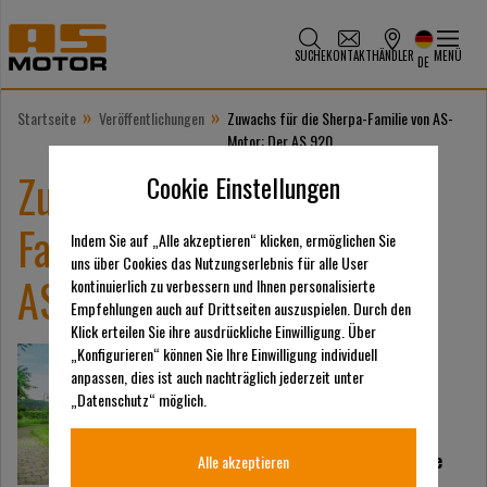
SUCHE
KONTAKT
HÄNDLER
MENÜ
DE
»
»
Startseite
Veröffentlichungen
Zuwachs für die Sherpa-Familie von AS-
Motor: Der AS 920
Zuwachs für die Sherpa-
Cookie Einstellungen
Familie von AS-Motor: Der
Indem Sie auf „Alle akzeptieren“ klicken, ermöglichen Sie
uns über Cookies das Nutzungserlebnis für alle User
AS 920
kontinuierlich zu verbessern und Ihnen personalisierte
Empfehlungen auch auf Drittseiten auszuspielen. Durch den
Klick erteilen Sie ihre ausdrückliche Einwilligung. Über
„Konfigurieren“ können Sie Ihre Einwilligung individuell
Ab sofort hat die
anpassen, dies ist auch nachträglich jederzeit unter
Gerätefamilie von AS-
„Datenschutz“ möglich.
Motor Zuwachs: Der
Aufsitzmäher AS 920
Sherpa 2WD ergänzt die
Alle akzeptieren