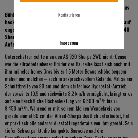
Produktpalette der
Hochgrasspezialisten aus
Bühlertann. Das geländetaugliche Gerät lässt sich als
Konfigurieren
heckangetriebener Aufsitzmäher mit Differentialsperre auf
engstem Raum wenden. Als Variante des bewährten AS 940
Sherpa 4WD ist er die ideale Lösung für alle, die ein
Impressum
Aufsitzmäher-Einstiegsmodell suchen.
Unterschätzen sollte man den AS 920 Sherpa 2WD nicht: Genau
wie die allradbetriebenen Brüder der Baureihe lässt sich auch mit
ihm mühelos hohes Gras bis zu 1,5 Meter Bewuchshöhe bequem
mähen und mulchen – auch in anspruchsvollem Gelände. Mit seiner
Schnittbreite von 90 cm und dem stufenlose Hydrostat-Antrieb,
der vorwärts 10,5 und rückwärts 8,2 km/h ermöglicht, bringt er es
2
auf eine beachtliche Flächenleistung von 6.500 m
/h bis zu
2
9.450 m
/h. Während er mit seinem kleinen Wendekreis von
gerade einmal 60 cm den Allrad-Sherpa deutlich unterbietet, hat
er praktisch alle anderen Ausstattungsdetails von ihm geerbt: Sein
tiefer Schwerpunkt, die kompakte Bauweise und die