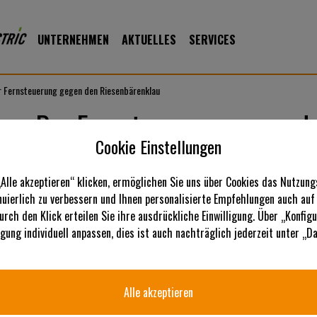
UNTERNEHMEN
AKTUELLES
SERVICES
r Fernsteuerung gegen den Riesenbärenklau
en: Per Fernsteuerung gegen d
Cookie Einstellungen
ingeschleppte Art, eine Bedrohung
„Alle akzeptieren“ klicken, ermöglichen Sie uns über Cookies das Nutzung
den Menschen, da der Hautkontakt
inuierlich zu verbessern und Ihnen personalisierte Empfehlungen auch auf
nn. Bei der Bekämpfung sollte
urch den Klick erteilen Sie ihre ausdrückliche Einwilligung. Über „Konfig
teuerten Hochgrasmähern.
ligung individuell anpassen, dies ist auch nachträglich jederzeit unter „
acleum mantegazzianum,
aus dem Kaukasus, der Türkei,
 als Zierpflanzen und zum Teil
Alle akzeptieren
 eingeführt. Als invasiver