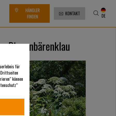
HÄNDLER
KONTAKT
DE
FINDEN
en Riesenbärenklau
serlebnis für
 Drittseiten
urieren“ können
Datenschutz“