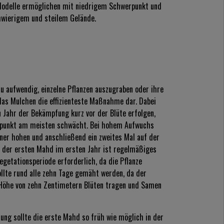
 Modelle ermöglichen mit niedrigem Schwerpunkt und
chwierigem und steilem Gelände.
u aufwendig, einzelne Pflanzen auszugraben oder ihre
 das Mulchen die effizienteste Maßnahme dar. Dabei
n Jahr der Bekämpfung kurz vor der Blüte erfolgen,
eitpunkt am meisten schwächt. Bei hohem Aufwuchs
iner hohen und anschließend ein zweites Mal auf der
 der ersten Mahd im ersten Jahr ist regelmäßiges
etationsperiode erforderlich, da die Pflanze
llte rund alle zehn Tage gemäht werden, da der
 Höhe von zehn Zentimetern Blüten tragen und Samen
ng sollte die erste Mahd so früh wie möglich in der