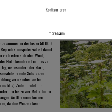
s Kontinents verbreitet. In einer
 und bildet, sobald sie über
Konfigurieren
utige Pflanze blüht nur ein Mal,
leuropa von Juni bis Juli.
Impressum
lde zusammen, in der bis zu 50.000
Reproduktionspotenzial ist damit
n verbreiten sich über Wind,
der Blüte keimbereit und bis zu
ftig, insbesondere der klare,
sensibilisierende Substanzen
rahlung verursachen sie beim
matitis). Zudem leidet die
unter den bis zu vier Meter hohen
rängen. An Uferzonen können
ren, da ihre Wurzeln keine