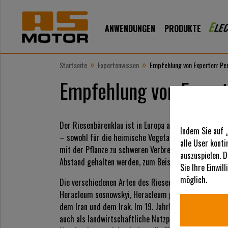
ANWENDUNGEN
PRODUKTE
»
»
Startseite
Expertenwissen
Empfehlung von Experten: Pe
Empfehlung von Expert
Der Riesenbärenklau ist in Europa als Neophyt, also e
Indem Sie auf 
– sowohl für die heimische Vegetation als auch für 
alle User kont
mit der Pflanze zu schweren Verbrennungen führen ka
auszuspielen. D
Abstand gehalten werden, zum Beispiel mit fernges
Sie Ihre Einwil
möglich.
Die verschiedenen Arten des Riesenbärenklaus (Her
Heracleum sosnowskyi, Heracleum persicum) kommen 
dem Iran und dem Irak. Im 19. Jahrhundert wurden sie
auch als landwirtschaftliche Nutzpflanzen nach Europa