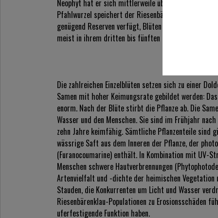
Neophyt hat er sich mittlerweile über den Großteil de
Pfahlwurzel speichert der Riesenbärenklau Nährstoffe
genügend Reserven verfügt, Blüten und Samen. Die kra
meist in ihrem dritten bis fünften Lebensjahr, in Mitte
Die zahlreichen Einzelblüten setzen sich zu einer Do
Samen mit hoher Keimungsrate gebildet werden: Das 
enorm. Nach der Blüte stirbt die Pflanze ab. Die Same
Wasser und den Menschen. Sie sind im Frühjahr nach 
zehn Jahre keimfähig. Sämtliche Pflanzenteile sind gi
wässrige Saft aus dem Inneren der Pflanze, der photo
(Furanocoumarine) enthält. In Kombination mit UV-St
Menschen schwere Hautverbrennungen (Phytophotoder
Artenvielfalt und -dichte der heimischen Vegetation 
Stauden, die Konkurrenten um Licht und Wasser verd
Riesenbärenklau-Populationen zu Erosionsschäden füh
uferfestigende Funktion haben.