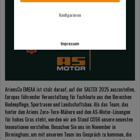
Konfigurieren
Impressum
AriensCo EMEAA ist stolz darauf, auf der SALTEX 2025 auszustellen,
Europas führender Veranstaltung für Fachleute aus den Bereichen
Bodenpflege, Sportrasen und Landschaftsbau. Als das Team, das
hinter den Ariens Zero-Turn-Mähern und den AS-Motor-Lösungen
für hohes Gras steht, werden wir am Stand C056 unsere neuesten
Innovationen vorstellen. Besuchen Sie uns im November in
Birmingham, um mit unserem Team ins Gespräch zu kommen, die