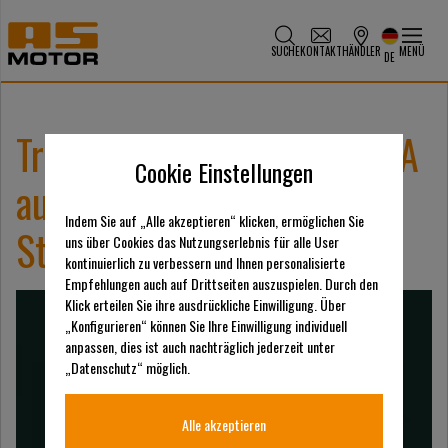
SUCHE
KONTAKT
HÄNDLER
MENÜ
DE
Treffen Sie AriensCo EMEAA
Cookie Einstellungen
auf der SALTEX 2025 –
Indem Sie auf „Alle akzeptieren“ klicken, ermöglichen Sie
Stand C056
uns über Cookies das Nutzungserlebnis für alle User
kontinuierlich zu verbessern und Ihnen personalisierte
Empfehlungen auch auf Drittseiten auszuspielen. Durch den
Klick erteilen Sie ihre ausdrückliche Einwilligung. Über
„Konfigurieren“ können Sie Ihre Einwilligung individuell
anpassen, dies ist auch nachträglich jederzeit unter
„Datenschutz“ möglich.
Alle akzeptieren