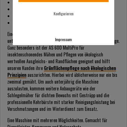
ESM Doppelmesser-Mähbalken
LOSI Doppelmesser-Mähbalken
Konfigurieren
Anbau-Schlegelmähwerk
Anbau-Kehrbürste
Eine Antriebseinheit und multiple Anbaugeräten für
Impressum
unterschiedliche Einsatzzwecke und Aufgaben in der Grünpflege.
Ganz besonders ist der AS 600 MultiPro für
insektenschonendes Mähen und Pflegen von ökologisch
wertvollen Ausgleichs- und Randflächen geeignet und hilft
unseren Kunden ihre
Grünflächenpflege nach ökologischen
Prinzipien
auszurichten. Hierbei wird üblicherweise nur ein bis
zweimal gemäht. Um auch unterjährig die Maschine
auszulasten, kommen weitere Anbaugeräte wie der
Schlegelmäher für dichten Bewuchs mit Gestrüpp und die
professionelle Kehrbürste mit starker Reinigungsleistung bei
Verschmutzungen und im Winterdienst zum Einsatz.
Eine Maschine mit mehreren Möglichkeiten. Gemacht für