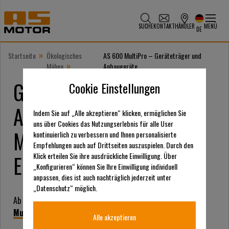
SUCHE
KONTAKT
HÄNDLER
MENÜ
DE
»
Startseite
Ökologisches
AS 600 MultiPro – Geräteträger und
»
Mähen
Anbaugeräte
Geräteträger und
Cookie Einstellungen
Anbaugeräte - eine
Indem Sie auf „Alle akzeptieren“ klicken, ermöglichen Sie
uns über Cookies das Nutzungserlebnis für alle User
Maschine für diverse
kontinuierlich zu verbessern und Ihnen personalisierte
Empfehlungen auch auf Drittseiten auszuspielen. Durch den
Einsatzgebiete
Klick erteilen Sie ihre ausdrückliche Einwilligung. Über
„Konfigurieren“ können Sie Ihre Einwilligung individuell
anpassen, dies ist auch nachträglich jederzeit unter
„Datenschutz“ möglich.
Ab Frühjahr 2021 bieten wir unseren Kunden den
AS 600
MultiPro Geräteträger
mit multiplen Anbaugeräten an
Alle akzeptieren